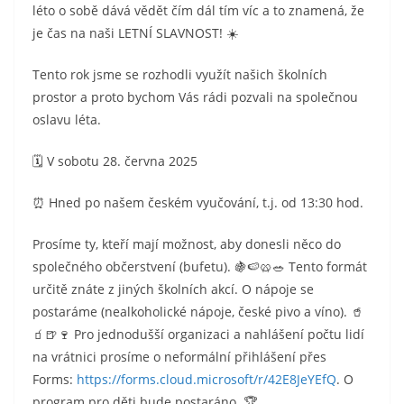
léto o sobě dává vědět čím dál tím víc a to znamená, že
je čas na naši LETNÍ SLAVNOST! ☀️
Tento rok jsme se rozhodli využít našich školních
prostor a proto bychom Vás rádi pozvali na společnou
oslavu léta.
🗓️ V sobotu 28. června 2025
⏰ Hned po našem českém vyučování, t.j. od 13:30 hod.
Prosíme ty, kteří mají možnost, aby donesli něco do
společného občerstvení (bufetu). 🍇🍉🥨🥗 Tento formát
určitě znáte z jiných školních akcí. O nápoje se
postaráme (nealkoholické nápoje, české pivo a víno). 🥤
🧃🍺🍷 Pro jednodušší organizaci a nahlášení počtu lidí
na vrátnici prosíme o neformální přihlášení přes
Forms:
https://forms.cloud.microsoft/r/42E8JeYEfQ
. O
program pro děti bude postaráno. 🏆