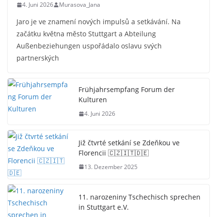
4. Juni 2026
Murasova_Jana
Jaro je ve znamení nových impulsů a setkávání. Na
začátku května město Stuttgart a Abteilung
Außenbeziehungen uspořádalo oslavu svých
partnerských
Frühjahrsempfang Forum der
Kulturen
4. Juni 2026
Již čtvrté setkání se Zdeňkou ve
Florencii 🇨🇿🇮🇹🇩🇪
13. Dezember 2025
11. narozeniny Tschechisch sprechen
in Stuttgart e.V.