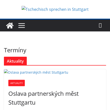
Zum
Inhalt
springen
Termíny
Aktuality
AKTUALITY
Oslava partnerských měst
Stuttgartu