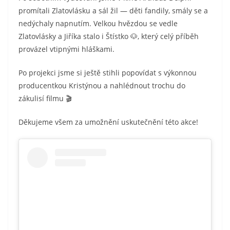
promítali Zlatovlásku a sál žil — děti fandily, smály se a
nedýchaly napnutím. Velkou hvězdou se vedle
Zlatovlásky a Jiříka stalo i Štístko 🐶, který celý příběh
provázel vtipnými hláškami.
Po projekci jsme si ještě stihli popovídat s výkonnou
producentkou Kristýnou a nahlédnout trochu do
zákulisí filmu 🎬
Děkujeme všem za umožnění uskutečnění této akce!