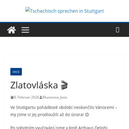
Zum
Inhalt
springen
AKCE
Zlatovláska 🎬
8. Februar 2026
Murasova_Jana
Ve Stuttgartu pohádkové období neskončilo Vánocemi –
my jsme si jej prodloužili až do února! 😊
Po sobotním vyučování jsme v kině Arthaus Delphi