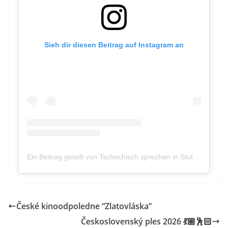
Sieh dir diesen Beitrag auf Instagram an
Ein Beitrag geteilt von Tschechisch sprechen in Stuttgart e.V. (@hezky_cesky_ve_stuttgartu)
České kinoodpoledne “Zlatovláska”
Československý ples 2026 💃🏼🕺🏻