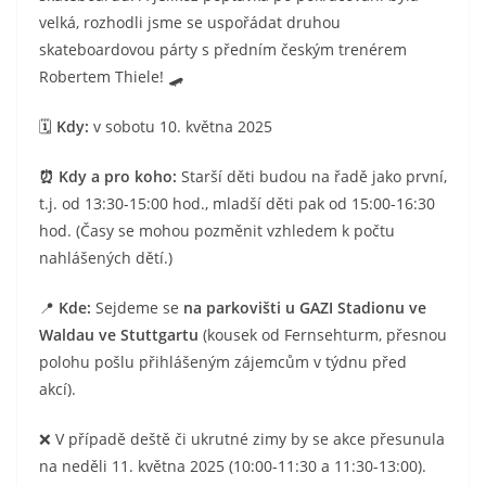
velká, rozhodli jsme se uspořádat druhou
skateboardovou párty s předním českým trenérem
Robertem Thiele! 🛹
🗓️
Kdy:
v sobotu 10. května 2025
⏰ Kdy a pro koho:
Starší děti budou na řadě jako první,
t.j. od 13:30-15:00 hod., mladší děti pak od 15:00-16:30
hod. (Časy se mohou pozměnit vzhledem k počtu
nahlášených dětí.)
📍
Kde:
Sejdeme se
na parkovišti u GAZI Stadionu ve
Waldau ve Stuttgartu
(kousek od Fernsehturm, přesnou
polohu pošlu přihlášeným zájemcům v týdnu před
akcí).
❌ V případě deště či ukrutné zimy by se akce přesunula
na neděli 11. května 2025 (10:00-11:30 a 11:30-13:00).