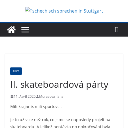
Zum
Inhalt
springen
AKCE
II. skateboardová párty
11. April 2025
Murasova_Jana
Milí krajané, milí sportovci,
je to už více než rok, co jsme se naposledy projeli na
skateboardu. A jelikož poptávka po pokračování byla