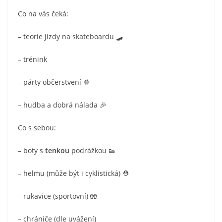
Co na vás čeká:
– teorie jízdy na skateboardu 🛹
– trénink
– párty občerstvení 🍿
– hudba a dobrá nálada 🎉
Co s sebou:
– boty s
tenkou
podrážkou 👟
– helmu (může být i cyklistická) ⛑️
– rukavice (sportovní) 🧤
– chrániče (dle uvážení)