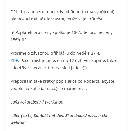
Děti dostanou skateboardy od Roberta (na vypůjčení),
ale pokud má někdo vlastní, může si jej přinést.
💰 Poplatek pro členy spolku je 10€/dítě, pro nečleny
15€/dítě.
Prosíme o závaznou přihlášku do neděle 27.4.
ZDE
. Počet míst je omezen na 12 dětí ve skupině, takže
kdo dřív rezervuje, ten rychleji jede. :)))
Přeposílám také krátký popis akce od Roberta, abyste
věděli, na koho (a na co) se máme těšit:
Safety-Skateboard Workshop
„Der (erste) Kontakt mit dem Skateboard muss nicht
wehtun”