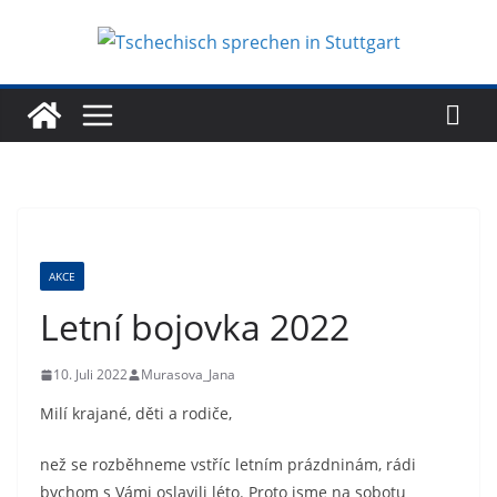
Zum
Inhalt
springen
AKCE
Letní bojovka 2022
10. Juli 2022
Murasova_Jana
Milí krajané, děti a rodiče,
než se rozběhneme vstříc letním prázdninám, rádi
bychom s Vámi oslavili léto. Proto jsme na sobotu