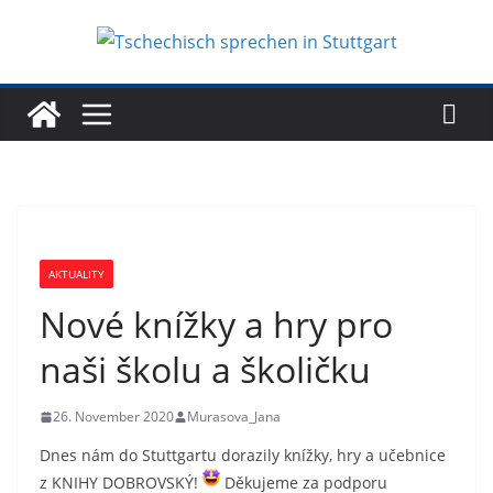
Zum
Inhalt
springen
AKTUALITY
Nové knížky a hry pro
naši školu a školičku
26. November 2020
Murasova_Jana
Dnes nám do Stuttgartu dorazily knížky, hry a učebnice
z KNIHY DOBROVSKÝ!
Děkujeme za podporu