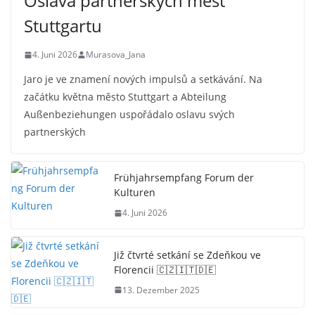
Oslava partnerských měst
Stuttgartu
4. Juni 2026
Murasova_Jana
Jaro je ve znamení nových impulsů a setkávání. Na
začátku května město Stuttgart a Abteilung
Außenbeziehungen uspořádalo oslavu svých
partnerských
Frühjahrsempfang Forum der
Kulturen
4. Juni 2026
Již čtvrté setkání se Zdeňkou ve
Florencii 🇨🇿🇮🇹🇩🇪
13. Dezember 2025