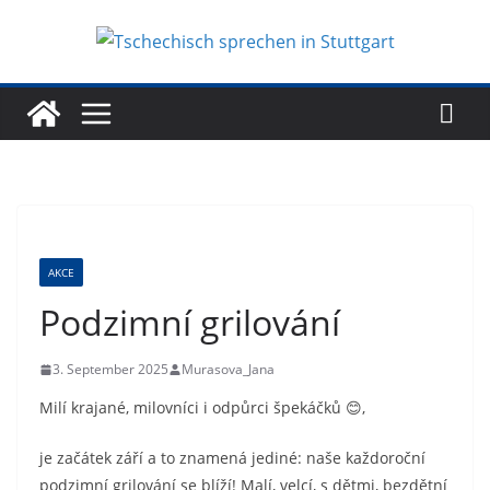
Zum
Inhalt
springen
AKCE
Podzimní grilování
3. September 2025
Murasova_Jana
Milí krajané, milovníci i odpůrci špekáčků 😊,
je začátek září a to znamená jediné: naše každoroční
podzimní grilování se blíží! Malí, velcí, s dětmi, bezdětní