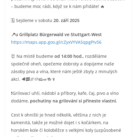
– budeme moc rádi, když se k nám přidáte! 🔥
🗓️ Sejdeme v sobotu
20. září 2025
📍
u Grillplatz Bürgerwald ve Stuttgart-West
https://maps.app.goo.gl/cZyxVYVASqpgPiv56
⏰ Na místě budeme
od 14:00 hod.
, rozděláme
společně oheň, opečeme dobroty a dopijeme naše
zásoby piva a vína, které nám ještě zbyly z minulých
akcí. 🥩🥓🍖🥔🧀🥗🍻🍷
❗️Grilovací uhlí, nádobí a příbory, kafe, čaj, pivo a víno
dodáme,
pochutiny na grilování si přineste vlastní.
Cest k ohništi je hned několik, většina z nich je
kamenitá, takže je možné dojet i s kočárkem, na
horském kole či koloběžce s velkými koly (uzpůsobené