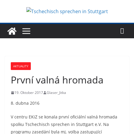
Zum
Inhalt
springen
AKTUALITY
První valná hromada
19. Oktober 2017
Glaser_Jitka
8. dubna 2016
V centru EKiZ se konala první oficiální valná hromada
spolku Tschechisch sprechen in Stuttgart e.V. Na
programu zasedání byla mj. volba zastupující