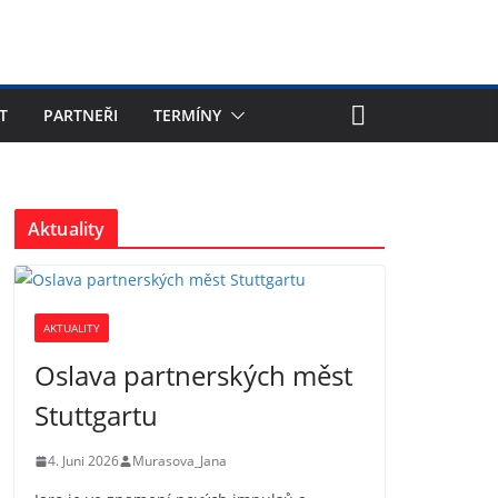
T
PARTNEŘI
TERMÍNY
Aktuality
AKTUALITY
Oslava partnerských měst
Stuttgartu
4. Juni 2026
Murasova_Jana