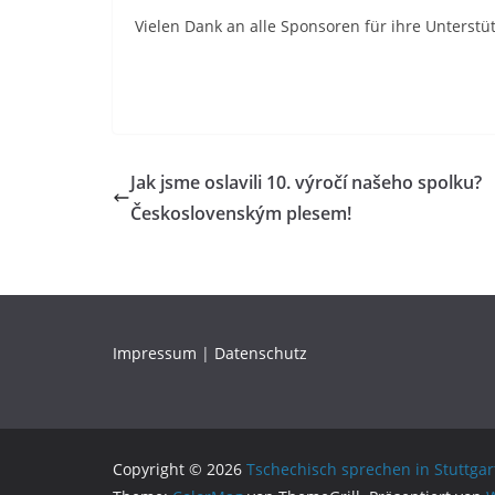
Vielen Dank an alle Sponsoren für ihre Unters
Jak jsme oslavili 10. výročí našeho spolku?
Československým plesem!
Impressum
|
Datenschutz
Copyright © 2026
Tschechisch sprechen in Stuttgar