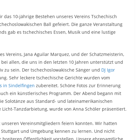
r das 10-jährige Bestehen unseres Vereins Tschechisch
schechoslowakischen Ball gefeiert. Die ganze Veranstaltung
ds gab es tschechisches Essen, Musik und eine lustige
s Vereins, Jana Aguilar Marquez, und der Schatzmeisterin,
bei allen, die uns in den letzten 10 Jahren unterstützt und
tiv zu sein. Der tschechoslowakische Sänger und
DJ Igor
ung. Sehr leckere tschechische Gerichte wurden vom
 in Sindelfingen
zubereitet. Schöne Fotos zur Erinnerung
auch ein künstlerisches Programm. Der Abend begann mit
die Solotänze aus Standard- und lateinamerikanischen
e Licht-Tanzdarbietung, wurde von Anna Schöler präsentiert.
it unseren Vereinsmitgliedern feiern konnten. Wir hatten
s Stuttgart und Umgebung kennen zu lernen. Und nicht
r breiteren Öffentlichkeit vorstellen. Unsere ehrenamtliche