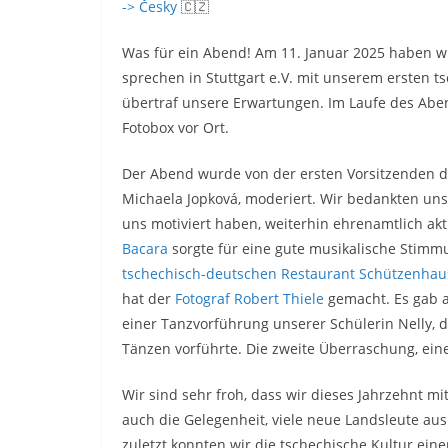
-> Česky
🇨🇿
Was für ein Abend! Am 11. Januar 2025 haben wi
sprechen in Stuttgart e.V. mit unserem ersten t
übertraf unsere Erwartungen. Im Laufe des Aben
Fotobox vor Ort.
Der Abend wurde von der ersten Vorsitzenden de
Michaela Jopková, moderiert. Wir bedankten uns 
uns motiviert haben, weiterhin ehrenamtlich ak
Bacara
sorgte für eine gute musikalische Stimm
tschechisch-deutschen Restaurant Schützenhaus
hat der
Fotograf Robert Thiele
gemacht. Es gab 
einer Tanzvorführung unserer Schülerin Nelly, 
Tänzen vorführte. Die zweite Überraschung, ein
Wir sind sehr froh, dass wir dieses Jahrzehnt m
auch die Gelegenheit, viele neue Landsleute au
zuletzt konnten wir die tschechische Kultur eine