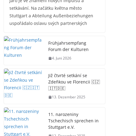
Jaro je ve znamení nových impulsů a
setkávání. Na začátku května město
Stuttgart a Abteilung Außenbeziehungen
uspořádalo oslavu svých partnerských
Frühjahrsempfang
Forum der Kulturen
4. Juni 2026
Již čtvrté setkání se
Zdeňkou ve Florencii 🇨🇿
🇮🇹🇩🇪
13. Dezember 2025
11. narozeniny
Tschechisch sprechen in
Stuttgart e.V.
12. Dezember 2025