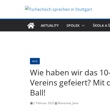
Zum
Inhalt
springen
AKTUALITY
SPOLEK
ŠKOLA A 
AKCE
Wie haben wir das 10
Vereins gefeiert? Mi
Ball!
2. Februar 2025
Murasova_Jana